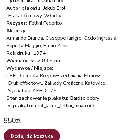
Tytuł plakatu:
Amarcord
Autor plakatu:
Jakub Erol
Plakat filmowy: Włochy
Reżyser:
Fellini Federico
Aktorzy:
Armando Brancia, Giuseppe Ianigro, Ciccio Ingrassia,
Pupella Maggio, Bruno Zanin
Rok druku:
1974
Wymiary:
60 × 83,5 cm
Wydawca / Miejsce:
CRF - Centrala Rozpowszechniania Filmów
Druk offsetowy, Zakłady Graficzne Katowice
Sygnatura: Y.EROL 75
Stan zachowania plakatu:
Bardzo dobry
Id. plakatu:
erol_jakub_fellini_amarcord
950
zł
Dodaj do koszyka