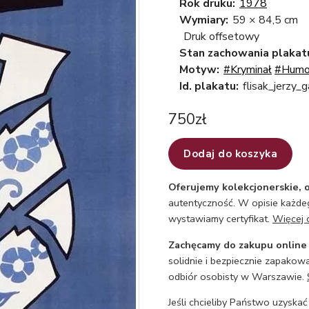
Rok druku:
1978
Wymiary:
59 × 84,5 cm
Druk offsetowy
Stan zachowania plakat
Motyw:
#Kryminał
#Humo
Id. plakatu:
flisak_jerzy
750
zł
Dodaj do koszyka
Oferujemy kolekcjonerskie, o
autentyczność. W opisie każdeg
wystawiamy certyfikat.
Więcej 
Zachęcamy do zakupu online
solidnie i bezpiecznie zapakowa
odbiór osobisty w Warszawie.
Jeśli chcieliby Państwo uzyskać