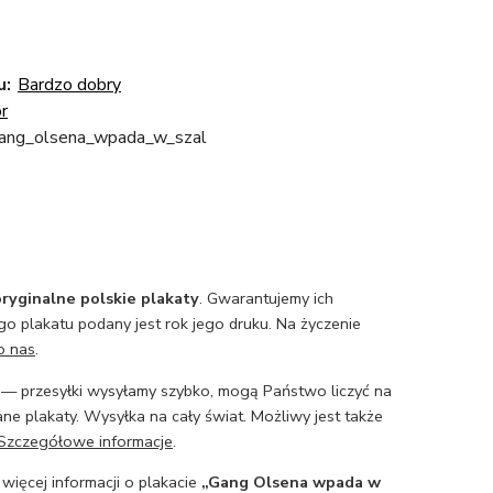
u:
Bardzo dobry
r
_gang_olsena_wpada_w_szal
ryginalne polskie plakaty
. Gwarantujemy ich
o plakatu podany jest rok jego druku. Na życzenie
o nas
.
— przesyłki wysyłamy szybko, mogą Państwo liczyć na
ne plakaty. Wysyłka na cały świat. Możliwy jest także
Szczegółowe informacje
.
 więcej informacji o plakacie
„Gang Olsena wpada w