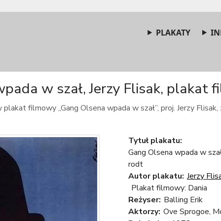
PLAKATY
IN
ada w szał, Jerzy Flisak, plakat f
plakat filmowy „Gang Olsena wpada w szał”, proj. Jerzy Flisak,
Tytuł plakatu:
Gang Olsena wpada w szał
rodt
Autor plakatu:
Jerzy Flis
Plakat filmowy: Dania
Reżyser:
Balling Erik
Aktorzy:
Ove Sprogoe, Mo