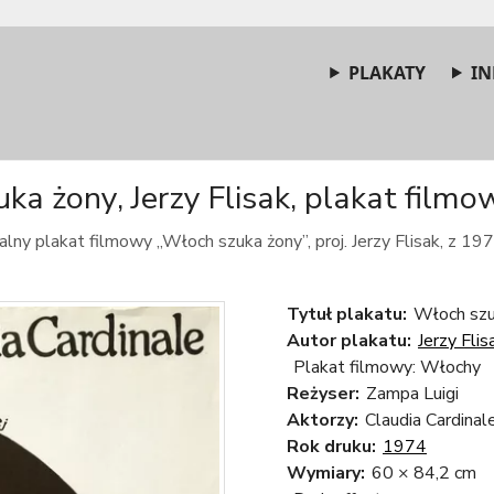
PLAKATY
IN
ka żony, Jerzy Flisak, plakat filmow
alny plakat filmowy „Włoch szuka żony”, proj. Jerzy Flisak, z 197
Tytuł plakatu:
Włoch szuk
Autor plakatu:
Jerzy Flis
Plakat filmowy: Włochy
Reżyser:
Zampa Luigi
Aktorzy:
Claudia Cardinal
Rok druku:
1974
Wymiary:
60 × 84,2 cm