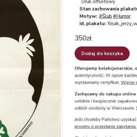
Druk offsetowy
Stan zachowania plakat
Motyw:
#Ślub
#Humor
Id. plakatu:
flisak_jerzy
350
zł
Dodaj do koszyka
Oferujemy kolekcjonerskie, o
autentyczność. W opisie każdeg
wystawiamy certyfikat.
Więcej 
Zachęcamy do zakupu online
solidnie i bezpiecznie zapakowa
odbiór osobisty w Warszawie.
Jeśli chcieliby Państwo uzyskać
prosimy o przesłanie zapytania.