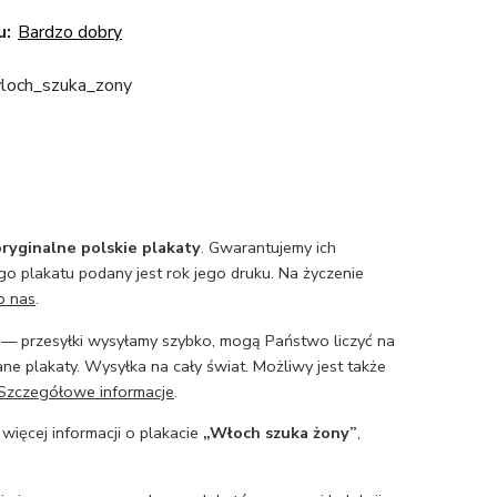
u:
Bardzo dobry
_wloch_szuka_zony
ryginalne polskie plakaty
. Gwarantujemy ich
o plakatu podany jest rok jego druku. Na życzenie
o nas
.
— przesyłki wysyłamy szybko, mogą Państwo liczyć na
ne plakaty. Wysyłka na cały świat. Możliwy jest także
Szczegółowe informacje
.
 więcej informacji o plakacie
„Włoch szuka żony”
,