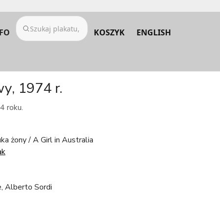
FO
KOSZYK
ENGLISH
y, 1974 r.
4 roku.
a żony / A Girl in Australia
ak
e, Alberto Sordi