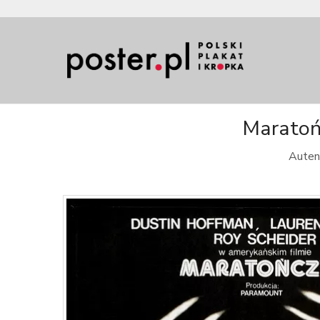
Maratońc
Autent