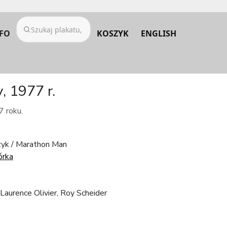
FO
KOSZYK
ENGLISH
, 1977 r.
7 roku.
yk / Marathon Man
órka
Laurence Olivier, Roy Scheider