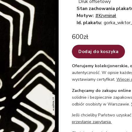
Druk offsetowy
Stan zachowania plakat
Motyw:
#Kryminał
Id. plakatu:
gorka_wiktor
600
zł
Dodaj do koszyka
Oferujemy kolekcjonerskie, o
autentyczność. W opisie każdeg
wystawiamy certyfikat.
Więcej 
Zachęcamy do zakupu online
solidnie i bezpiecznie zapakowa
odbiór osobisty w Warszawie.
Jeśli chcieliby Państwo uzyskać
przesłanie zapytania.