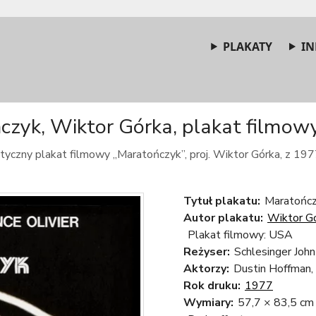
PLAKATY
IN
zyk, Wiktor Górka, plakat filmowy
yczny plakat filmowy „Maratończyk”, proj. Wiktor Górka, z 197
Tytuł plakatu:
Maratończ
Autor plakatu:
Wiktor G
Plakat filmowy: USA
Reżyser:
Schlesinger John
Aktorzy:
Dustin Hoffman, 
Rok druku:
1977
Wymiary:
57,7 × 83,5 cm