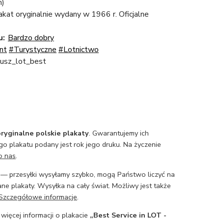
m)
lakat oryginalnie wydany w 1966 r. Oficjalne
u:
Bardzo dobry
nt
#Turystyczne
#Lotnictwo
nusz_lot_best
ryginalne polskie plakaty
. Gwarantujemy ich
o plakatu podany jest rok jego druku. Na życzenie
o nas
.
— przesyłki wysyłamy szybko, mogą Państwo liczyć na
ne plakaty. Wysyłka na cały świat. Możliwy jest także
Szczegółowe informacje
.
 więcej informacji o plakacie
„Best Service in LOT -