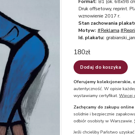
Format:
B1 (ok. 68x98 c
Druk offsetowy, reprint. P
wznowienie 2017 r.
Stan zachowania plakat
Motyw:
#Reklama
#Repri
Id. plakatu:
grabianski_ja
180
zł
Dodaj do koszyka
Oferujemy kolekcjonerskie, o
autentyczność. W opisie każdeg
wystawiamy certyfikat.
Więcej 
Zachęcamy do zakupu online
solidnie i bezpiecznie zapakowa
odbiór osobisty w Warszawie.
Jeśli chcieliby Państwo uzyskać