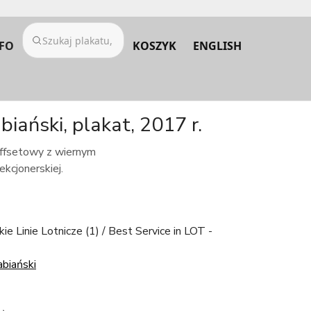
FO
KOSZYK
ENGLISH
biański, plakat, 2017 r.
 offsetowy z wiernym
kcjonerskiej.
ie Linie Lotnicze (1) / Best Service in LOT -
abiański