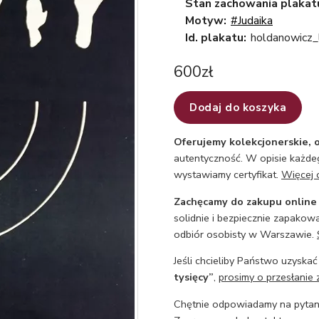
Stan zachowania plakat
Motyw:
#Judaika
Id. plakatu:
holdanowicz_
600
zł
Dodaj do koszyka
Oferujemy kolekcjonerskie, o
autentyczność. W opisie każdeg
wystawiamy certyfikat.
Więcej 
Zachęcamy do zakupu online
solidnie i bezpiecznie zapakowa
odbiór osobisty w Warszawie.
Jeśli chcieliby Państwo uzyskać
tysięcy”
,
prosimy o przesłanie 
Chętnie odpowiadamy na pytani