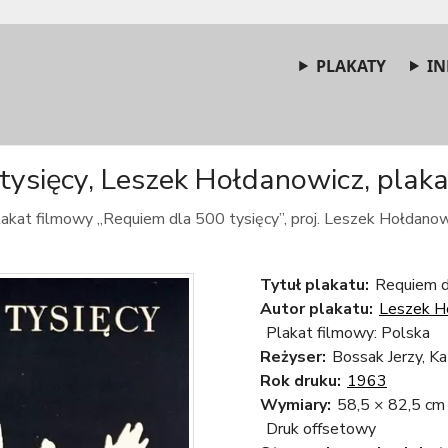
PLAKATY
IN
ysięcy, Leszek Hołdanowicz, plaka
lakat filmowy „Requiem dla 500 tysięcy”, proj. Leszek Hołdanow
Tytuł plakatu:
Requiem d
Autor plakatu:
Leszek H
Plakat filmowy: Polska
Reżyser:
Bossak Jerzy, K
Rok druku:
1963
Wymiary:
58,5 × 82,5 cm
Druk offsetowy