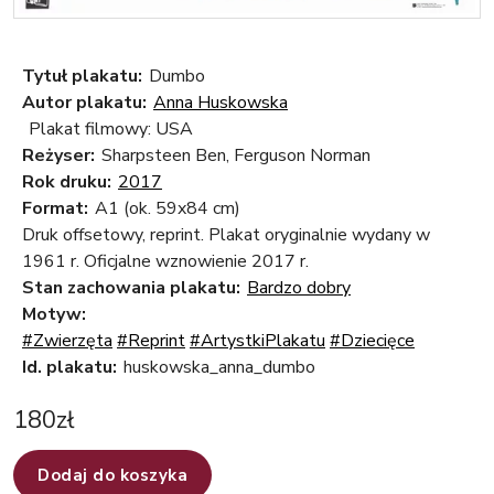
Tytuł plakatu:
Dumbo
Autor plakatu:
Anna Huskowska
Plakat filmowy: USA
Reżyser:
Sharpsteen Ben, Ferguson Norman
Rok druku:
2017
Format:
A1 (ok. 59x84 cm)
Druk offsetowy, reprint. Plakat oryginalnie wydany w
1961 r. Oficjalne wznowienie 2017 r.
Stan zachowania plakatu:
Bardzo dobry
Motyw:
#Zwierzęta
#Reprint
#ArtystkiPlakatu
#Dziecięce
Id. plakatu:
huskowska_anna_dumbo
180
zł
Dodaj do koszyka