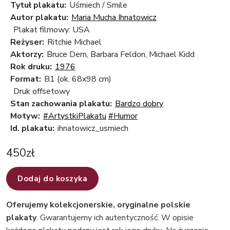
Tytuł plakatu:
Uśmiech / Smile
Autor plakatu:
Maria Mucha Ihnatowicz
Plakat filmowy: USA
Reżyser:
Ritchie Michael
Aktorzy:
Bruce Dern, Barbara Feldon, Michael Kidd
Rok druku:
1976
Format:
B1 (ok. 68x98 cm)
Druk offsetowy
Stan zachowania plakatu:
Bardzo dobry
Motyw:
#ArtystkiPlakatu
#Humor
Id. plakatu:
ihnatowicz_usmiech
450
zł
Dodaj do koszyka
Oferujemy kolekcjonerskie, oryginalne polskie
plakaty
. Gwarantujemy ich autentyczność. W opisie