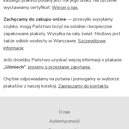
każdego plakatu podany jest rok jego druku. Na życzenie
wystawiamy certyfikat.
Więcej o nas
.
Zachęcamy do zakupu online
— przesyłki wysyłamy
szybko, mogą Państwo liczyć na solidnie i bezpiecznie
zapakowane plakaty. Wysyłka na cały świat. Możliwy jest
także odbiór osobisty w Warszawie.
Szczegółowe
informacje
.
Jeśli chcieliby Państwo uzyskać więcej informacji o plakacie
„Uśmiech”
,
prosimy o przesłanie zapytania.
Chętnie odpowiadamy na pytania i pomogamy w wyborze
plakatów z naszej kolekcji.
Zapraszamy do kontaktu
.
O nas
Autentyczność