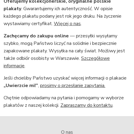
Oferujemy kolekcjonerskie, oryginalne polskie
plakaty
. Gwarantujemy ich autentyczność. W opisie
każdego plakatu podany jest rok jego druku. Na życzenie
wystawiamy certyfikat.
Więcej o nas
.
Zachęcamy do zakupu online
— przesyłki wysyłamy
szybko, mogą Państwo liczyć na solidnie i bezpiecznie
zapakowane plakaty. Wysyłka na cały świat. Możliwy jest
także odbiór osobisty w Warszawie.
Szczegółowe
informacje
.
Jeśli chcieliby Państwo uzyskać więcej informacji o plakacie
„Uwierzcie mi!”
,
prosimy o przesłanie zapytania.
Chętnie odpowiadamy na pytania i pomogamy w wyborze
plakatów z naszej kolekcji.
Zapraszamy do kontaktu
.
O nas