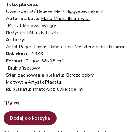
Tytuł plakatu:
Uwierzcie mi! / Believe Me! / Higgyetek nekem!
Autor plakatu:
Maria Mucha Ihnatowicz
Plakat filmowy: Węgry
Reżyser:
Mihalyfy Laszlo
Aktorzy:
Antal Pager, Tamas Babos, Judit Meszlery, Judit Hassman
Rok druku:
1986
Format:
B1 (ok. 68x98 cm)
Druk offsetowy
Stan zachowania plakatu:
Bardzo dobry
Motyw:
#ArtystkiPlakatu
Id. plakatu:
ihnatowicz_uwierzcie_mi
350
zł
Dodaj do koszyka