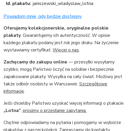
Id. plakatu:
janiszewski_wladyslaw_lotna
Powiadom mnie, gdy będzie dostępny
Oferujemy kolekcjonerskie, oryginalne polskie
plakaty
. Gwarantujemy ich autentyczność. W opisie
każdego plakatu podany jest rok jego druku. Na życzenie
wystawiamy certyfikat.
Więcej o nas
.
Zachęcamy do zakupu online
— przesyłki wysyłamy
szybko, mogą Państwo liczyć na solidnie i bezpiecznie
zapakowane plakaty. Wysyłka na cały świat. Możliwy jest
także odbiór osobisty w Warszawie.
Szczegółowe
informacje
.
Jeśli chcieliby Państwo uzyskać więcej informacji o plakacie
„Lotna”
,
prosimy o przesłanie zapytania.
Chętnie odpowiadamy na pytania i pomogamy w wyborze
plakatów z naszej kolekcji.
Zapraszamy do kontaktu
.