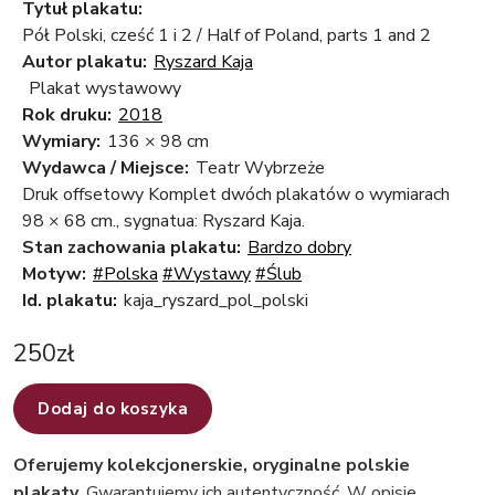
Tytuł plakatu:
Pół Polski, cześć 1 i 2 / Half of Poland, parts 1 and 2
Autor plakatu:
Ryszard Kaja
Plakat wystawowy
Rok druku:
2018
Wymiary:
136 × 98 cm
Wydawca / Miejsce:
Teatr Wybrzeże
Druk offsetowy Komplet dwóch plakatów o wymiarach
98 × 68 cm., sygnatua: Ryszard Kaja.
Stan zachowania plakatu:
Bardzo dobry
Motyw:
#Polska
#Wystawy
#Ślub
Id. plakatu:
kaja_ryszard_pol_polski
250
zł
Dodaj do koszyka
Oferujemy kolekcjonerskie, oryginalne polskie
plakaty
. Gwarantujemy ich autentyczność. W opisie