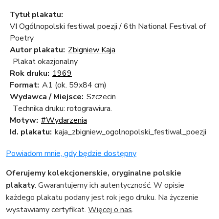
Tytuł plakatu:
VI Ogólnopolski festiwal poezji / 6th National Festival of
Poetry
Autor plakatu:
Zbigniew Kaja
Plakat okazjonalny
Rok druku:
1969
Format:
A1 (ok. 59x84 cm)
Wydawca / Miejsce:
Szczecin
Technika druku: rotograwiura.
Motyw:
#Wydarzenia
Id. plakatu:
kaja_zbigniew_ogolnopolski_festiwal_poezji
Powiadom mnie, gdy będzie dostępny
Oferujemy kolekcjonerskie, oryginalne polskie
plakaty
. Gwarantujemy ich autentyczność. W opisie
każdego plakatu podany jest rok jego druku. Na życzenie
wystawiamy certyfikat.
Więcej o nas
.