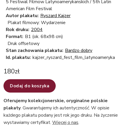
5 Festiwal Filmow Latynoamerykanskich / 5th Latin
American Film Festival
Autor plakatu:
Ryszard Kajzer
Plakat filmowy: Wydarzenie
Rok druku:
2004
Format:
B1 (ok. 68x98 cm)
Druk offsetowy
Stan zachowania plakatu:
Bardzo dobry
Id. plakatu:
kajzer_ryszard_fest_film_latynoameryka
180
zł
Dodaj do koszyka
Oferujemy kolekcjonerskie, oryginalne polskie
plakaty
. Gwarantujemy ich autentyczność. W opisie
każdego plakatu podany jest rok jego druku. Na życzenie
wystawiamy certyfikat.
Więcej o nas
.