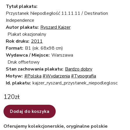
Tytuł plakatu:
Przystanek Niepodległość 11.11.11 / Destination
Independence
Autor plakatu:
Ryszard Kajzer
Plakat okazjonalny
Rok druku:
2011
Format:
B1 (ok. 68x98 cm)
Wydawca / Miejsce:
Warszawa
Druk offsetowy
Stan zachowania plakatu:
Bardzo dobry
Motyw:
#Polska
#Wydarzenia
#Typografia
Id. plakatu:
kajzer_ryszard_przystanek_niepodleglosc
120
zł
Dodaj do koszyka
Oferujemy kolekcjonerskie, oryginalne polskie