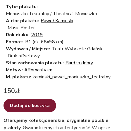
Tytuł plakatu:
Moniuszko Teatralny / Theatrical Moniuszko
Autor plakatu:
Paweł Kaminski
Music Poster
Rok druku:
2019
Format:
B1 (ok. 68x98 cm)
Wydawca / Miejsce:
Teatr Wybrzeże Gdańsk
Druk offsetowy
Stan zachowania plakatu:
Bardzo dobry
Motyw:
#Romantyzm
Id. plakatu:
kaminski_pawel_moniuszko_teatralny
150
zł
Dodaj do koszyka
Oferujemy kolekcjonerskie, oryginalne polskie
plakaty
. Gwarantujemy ich autentyczność. W opisie