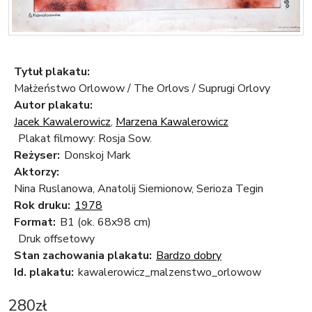
Tytuł plakatu:
Małżeństwo Orlowow / The Orlovs / Suprugi Orlovy
Autor plakatu:
Jacek Kawalerowicz
,
Marzena Kawalerowicz
Plakat filmowy: Rosja Sow.
Reżyser:
Donskoj Mark
Aktorzy:
Nina Ruslanowa, Anatolij Siemionow, Serioza Tegin
Rok druku:
1978
Format:
B1 (ok. 68x98 cm)
Druk offsetowy
Stan zachowania plakatu:
Bardzo dobry
Id. plakatu:
kawalerowicz_malzenstwo_orlowow
280
zł