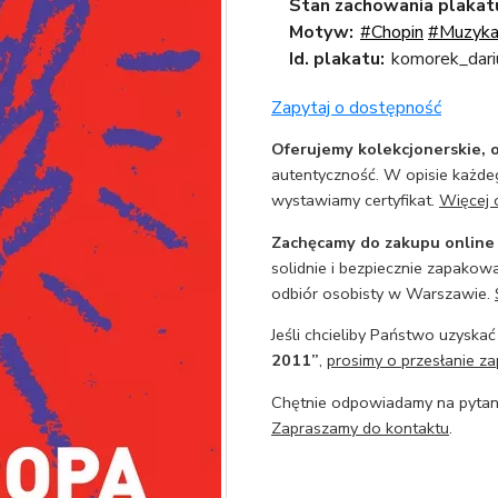
Stan zachowania plakat
Motyw:
#Chopin
#Muzyk
Id. plakatu:
komorek_dari
Zapytaj o dostępność
Oferujemy kolekcjonerskie, o
autentyczność. W opisie każdeg
wystawiamy certyfikat.
Więcej 
Zachęcamy do zakupu online
solidnie i bezpiecznie zapakowa
odbiór osobisty w Warszawie.
Jeśli chcieliby Państwo uzyskać
2011”
,
prosimy o przesłanie za
Chętnie odpowiadamy na pytani
Zapraszamy do kontaktu
.