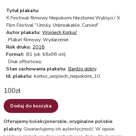
Tytuł plakatu:
X Festiwal filmowy Niepokorni Niezłomni Wyklęci / X
Film Festival "Unruly, Unbreakable, Cursed"
Autor plakatu:
Wojciech Korkuć
Plakat filmowy: Wydarzenie
Rok druku:
2018
Format:
B1 (ok. 68x98 cm)
Druk offsetowy
Stan zachowania plakatu:
Bardzo dobry
Id. plakatu:
korkuc_wojciech_niepokorni_10
100
zł
Dodaj do koszyka
Oferujemy kolekcjonerskie, oryginalne polskie
plakaty
. Gwarantujemy ich autentyczność. W opisie