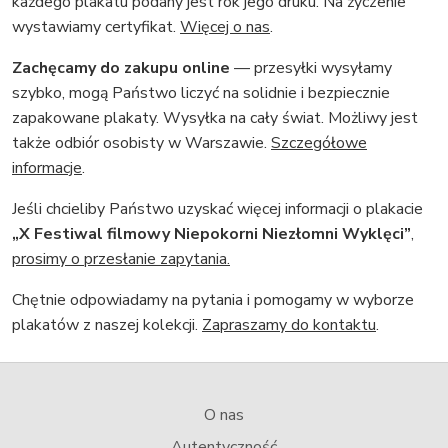
każdego plakatu podany jest rok jego druku. Na życzenie
wystawiamy certyfikat.
Więcej o nas
.
Zachęcamy do zakupu online
— przesyłki wysyłamy
szybko, mogą Państwo liczyć na solidnie i bezpiecznie
zapakowane plakaty. Wysyłka na cały świat. Możliwy jest
także odbiór osobisty w Warszawie.
Szczegółowe
informacje
.
Jeśli chcieliby Państwo uzyskać więcej informacji o plakacie
„X Festiwal filmowy Niepokorni Niezłomni Wyklęci”
,
prosimy o przesłanie zapytania.
Chętnie odpowiadamy na pytania i pomogamy w wyborze
plakatów z naszej kolekcji.
Zapraszamy do kontaktu
.
O nas
Autentyczność