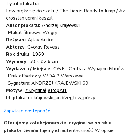
Tytuł plakatu:
Lew pręży się do skoku / The Lion is Ready to Jump / Az
oroszlan ugrani keszul
Autor plakatu:
Andrzej Krajewski
Plakat filmowy: Węgry
Reżyser:
Ajtay Andor
Aktorzy:
Gyorgy Revesz
Rok druku:
1969
Wymiary:
58 × 82,6 cm
Wydawca / Miejsce:
CWF - Centrala Wynajmu Filmów
Druk offsetowy, WDA 2 Warszawa
Sygnatura: ANDRZEJ KRAJEWSKI 69.
Motyw:
#Kryminał
#PopArt
Id. plakatu:
krajewski_andrzej_lew_prezy
Zapytaj o dostępność
Oferujemy kolekcjonerskie, oryginalne polskie
plakaty
. Gwarantujemy ich autentyczność. W opisie