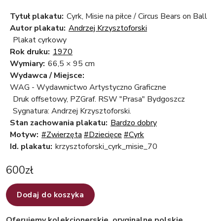
Tytuł plakatu:
Cyrk, Misie na piłce / Circus Bears on Ball
Autor plakatu:
Andrzej Krzysztoforski
Plakat cyrkowy
Rok druku:
1970
Wymiary:
66,5 × 95 cm
Wydawca / Miejsce:
WAG - Wydawnictwo Artystyczno Graficzne
Druk offsetowy, PZGraf. RSW "Prasa" Bydgoszcz
Sygnatura: Andrzej Krzysztoforski.
Stan zachowania plakatu:
Bardzo dobry
Motyw:
#Zwierzęta
#Dziecięce
#Cyrk
Id. plakatu:
krzysztoforski_cyrk_misie_70
600
zł
Dodaj do koszyka
Oferujemy kolekcjonerskie, oryginalne polskie