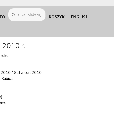
FO
KOSZYK
ENGLISH
 2010 r.
 roku.
 2010 / Satyricon 2010
 Kubica
m)
ica