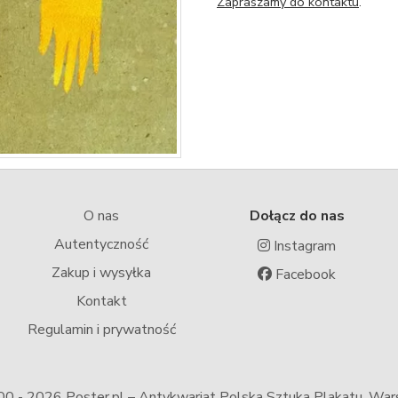
Zapraszamy do kontaktu
.
O nas
Dołącz do nas
Autentyczność
Instagram
Zakup i wysyłka
Facebook
Kontakt
Regulamin i prywatność
00 -
2026 Poster.pl – Antykwariat Polska Sztuka Plakatu, Wa