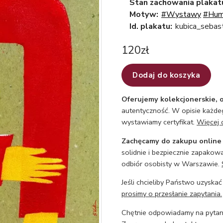
Stan zachowania plakat
Motyw:
#Wystawy
#Hum
Id. plakatu:
kubica_sebas
120
zł
Dodaj do koszyka
Oferujemy kolekcjonerskie, o
autentyczność. W opisie każdeg
wystawiamy certyfikat.
Więcej 
Zachęcamy do zakupu online
solidnie i bezpiecznie zapakowa
odbiór osobisty w Warszawie.
Jeśli chcieliby Państwo uzyskać
prosimy o przesłanie zapytania.
Chętnie odpowiadamy na pytani