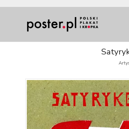
Satyryk
Artys