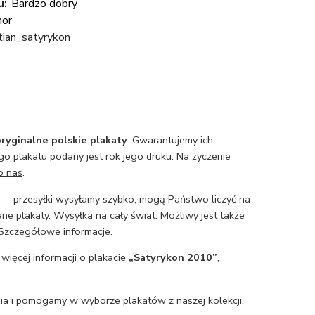
u:
Bardzo dobry
or
tian_satyrykon
ryginalne polskie plakaty
. Gwarantujemy ich
o plakatu podany jest rok jego druku. Na życzenie
o nas
.
— przesyłki wysyłamy szybko, mogą Państwo liczyć na
ne plakaty. Wysyłka na cały świat. Możliwy jest także
Szczegółowe informacje
.
 więcej informacji o plakacie
„Satyrykon 2010”
,
a i pomogamy w wyborze plakatów z naszej kolekcji.