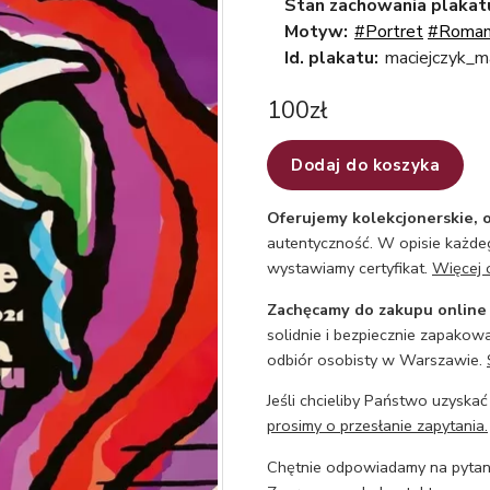
Stan zachowania plakat
Motyw:
#Portret
#Roman
Id. plakatu:
maciejczyk_m
100
zł
Dodaj do koszyka
Oferujemy kolekcjonerskie, o
autentyczność. W opisie każdeg
wystawiamy certyfikat.
Więcej 
Zachęcamy do zakupu online
solidnie i bezpiecznie zapakowa
odbiór osobisty w Warszawie.
Jeśli chcieliby Państwo uzyskać
prosimy o przesłanie zapytania.
Chętnie odpowiadamy na pytani