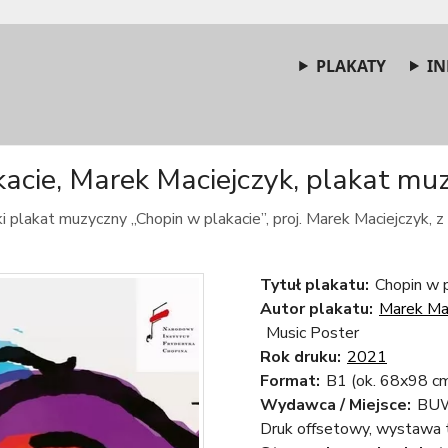
PLAKATY
IN
acie, Marek Maciejczyk, plakat muz
i plakat muzyczny „Chopin w plakacie”, proj. Marek Maciejczyk, z
Tytuł plakatu:
Chopin w p
Autor plakatu:
Marek Ma
Music Poster
Rok druku:
2021
Format:
B1 (ok. 68x98 c
Wydawca / Miejsce:
BUW
Druk offsetowy, wystawa 