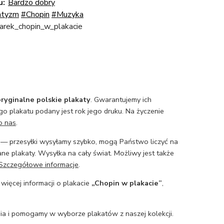
u:
Bardzo dobry
tyzm
#Chopin
#Muzyka
arek_chopin_w_plakacie
ryginalne polskie plakaty
. Gwarantujemy ich
o plakatu podany jest rok jego druku. Na życzenie
o nas
.
— przesyłki wysyłamy szybko, mogą Państwo liczyć na
ne plakaty. Wysyłka na cały świat. Możliwy jest także
Szczegółowe informacje
.
 więcej informacji o plakacie
„Chopin w plakacie”
,
a i pomogamy w wyborze plakatów z naszej kolekcji.