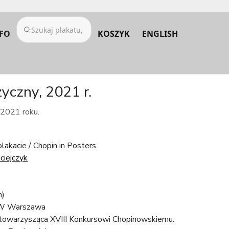
FO
KOSZYK
ENGLISH
yczny, 2021 r.
 2021 roku.
lakacie / Chopin in Posters
ciejczyk
m)
 Warszawa
towarzysząca XVIII Konkursowi Chopinowskiemu.