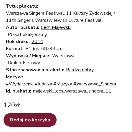
Tytuł plakatu:
Warszawa Singera Festiwal. 11 Kultury Żydowskiej /
11th Singer's Warsaw Jewish Culture Festival
Autor plakatu:
Lech Majewski
Plakat okazjonalny
Rok druku:
2014
Format:
B1 (ok. 68x98 cm)
Wydawca / Miejsce:
Warszawa
Druk offsetowy
Stan zachowania plakatu:
Bardzo dobry
Motyw:
#Wydarzenia
#Judaika
#Muzyka
#Warszawa_Singera
Id. plakatu:
majewski_lech_warszawa_singera_11
120
zł
Dodaj do koszyka