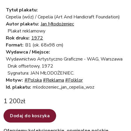
Tytuł plakatu:
Cepelia (wóz) / Cepelia (Art And Handicraft Foundation)
Autor plakatu:
Jan Młodożeniec
Plakat reklamowy
Rok druku:
1972
Format:
B1 (ok. 68x98 cm)
Wydawca / Miejsce:
Wydawnictwo Artystyczno Graficzne - WAG, Warszawa
Druk offsetowy, 1972
Sygnatura: JAN MŁODOŻENIEC.
Motyw:
#Polska
#Reklama
#Folklor
Id. plakatu:
mlodozeniec_jan_cepelia_woz
1 200
zł
Dodaj do koszyka
Oferujemy kolekcjonerskie, oryginalne polskie