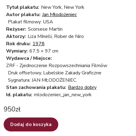
Tytuł plakatu:
New York, New York
Autor plakatu:
Jan Młodożeniec
Plakat filmowy: USA
Reżyser:
Scorsese Martin
Aktorzy:
Liza MInelli, Rober de Niro
Rok druku:
1978
Wymiary:
67,5 × 97 cm
Wydawca / Miejsce:
ZRF - Zjednoczenie Rozpowszechniania Filmów
Druk offsetowy, Lubelskie Zakady Graficzne
Sygnatura: JAN MŁODOŻENIEC.
Stan zachowania plakatu:
Bardzo dobry
Id. plakatu:
mlodozeniec_jan_new_york
950
zł
Dodaj do koszyka