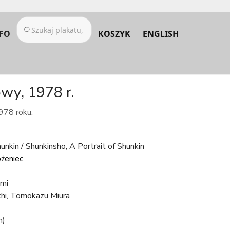
FO
KOSZYK
ENGLISH
owy, 1978 r.
978 roku.
unkin / Shunkinsho, A Portrait of Shunkin
żeniec
umi
i, Tomokazu Miura
m)