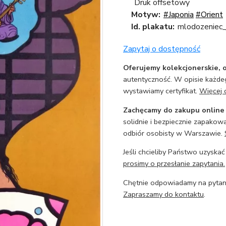
Druk offsetowy
Motyw:
#Japonia
#Orient
Id. plakatu:
mlodozeniec_
Zapytaj o dostępność
Oferujemy kolekcjonerskie, o
autentyczność. W opisie każdeg
wystawiamy certyfikat.
Więcej 
Zachęcamy do zakupu online
solidnie i bezpiecznie zapakowa
odbiór osobisty w Warszawie.
Jeśli chcieliby Państwo uzyskać
prosimy o przesłanie zapytania.
Chętnie odpowiadamy na pytani
Zapraszamy do kontaktu
.