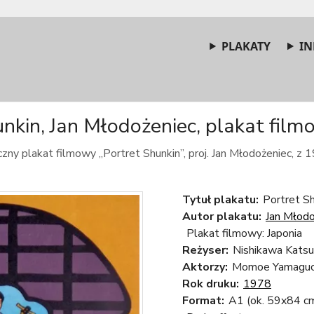
PLAKATY
IN
nkin, Jan Młodożeniec, plakat film
zny plakat filmowy „Portret Shunkin”, proj. Jan Młodożeniec, z 1
Tytuł plakatu:
Portret Sh
Autor plakatu:
Jan Młodo
Plakat filmowy: Japonia
Reżyser:
Nishikawa Kats
Aktorzy:
Momoe Yamaguch
Rok druku:
1978
Format:
A1 (ok. 59x84 c