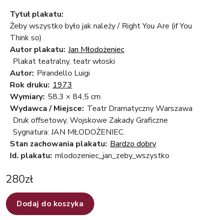
Tytuł plakatu:
Żeby wszystko było jak należy / Right You Are (if You
Think so)
Autor plakatu:
Jan Młodożeniec
Plakat teatralny, teatr włoski
Autor:
Pirandello Luigi
Rok druku:
1973
Wymiary:
58,3 × 84,5 cm
Wydawca / Miejsce:
Teatr Dramatyczny Warszawa
Druk offsetowy, Wojskowe Zakady Graficzne
Sygnatura: JAN MŁODOŻENIEC.
Stan zachowania plakatu:
Bardzo dobry
Id. plakatu:
mlodozeniec_jan_zeby_wszystko
280
zł
Dodaj do koszyka