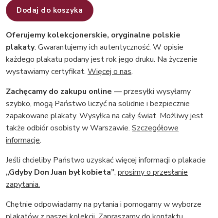
Dodaj do koszyka
Oferujemy kolekcjonerskie, oryginalne polskie
plakaty
. Gwarantujemy ich autentyczność. W opisie
każdego plakatu podany jest rok jego druku. Na życzenie
wystawiamy certyfikat.
Więcej o nas
.
Zachęcamy do zakupu online
— przesyłki wysyłamy
szybko, mogą Państwo liczyć na solidnie i bezpiecznie
zapakowane plakaty. Wysyłka na cały świat. Możliwy jest
także odbiór osobisty w Warszawie.
Szczegółowe
informacje
.
Jeśli chcieliby Państwo uzyskać więcej informacji o plakacie
„Gdyby Don Juan był kobieta”
,
prosimy o przesłanie
zapytania.
Chętnie odpowiadamy na pytania i pomogamy w wyborze
plakatów z naszej kolekcji.
Zapraszamy do kontaktu
.