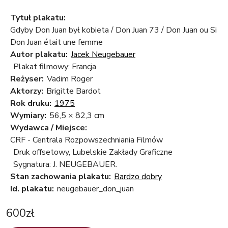
Tytuł plakatu:
Gdyby Don Juan był kobieta / Don Juan 73 / Don Juan ou Si
Don Juan était une femme
Autor plakatu:
Jacek Neugebauer
Plakat filmowy: Francja
Reżyser:
Vadim Roger
Aktorzy:
Brigitte Bardot
Rok druku:
1975
Wymiary:
56,5 × 82,3 cm
Wydawca / Miejsce:
CRF - Centrala Rozpowszechniania Filmów
Druk offsetowy, Lubelskie Zakłady Graficzne
Sygnatura: J. NEUGEBAUER.
Stan zachowania plakatu:
Bardzo dobry
Id. plakatu:
neugebauer_don_juan
600
zł