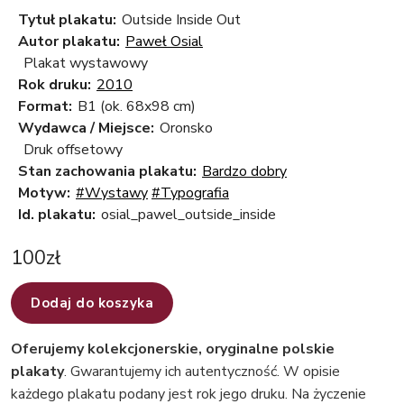
Tytuł plakatu:
Outside Inside Out
Autor plakatu:
Paweł Osial
Plakat wystawowy
Rok druku:
2010
Format:
B1 (ok. 68x98 cm)
Wydawca / Miejsce:
Oronsko
Druk offsetowy
Stan zachowania plakatu:
Bardzo dobry
Motyw:
#Wystawy
#Typografia
Id. plakatu:
osial_pawel_outside_inside
100
zł
Dodaj do koszyka
Oferujemy kolekcjonerskie, oryginalne polskie
plakaty
. Gwarantujemy ich autentyczność. W opisie
każdego plakatu podany jest rok jego druku. Na życzenie