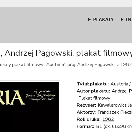
PLAKATY
IN
, Andrzej Pągowski, plakat filmowy
nalny plakat filmowy „Austeria”, proj. Andrzej Pągowski, z 1982
Tytuł plakatu:
Austeria /
Autor plakatu:
Andrzej 
Plakat filmowy
Reżyser:
Kawalerowicz Je
Aktorzy:
Franciszek Piecz
Rok druku:
1982
Format:
B1 (ok. 68x98 c