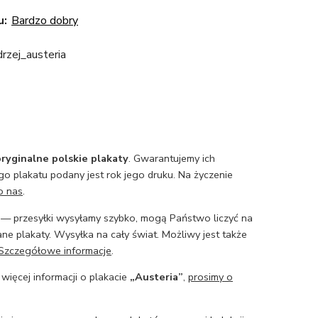
u:
Bardzo dobry
rzej_austeria
ryginalne polskie plakaty
. Gwarantujemy ich
o plakatu podany jest rok jego druku. Na życzenie
o nas
.
— przesyłki wysyłamy szybko, mogą Państwo liczyć na
ne plakaty. Wysyłka na cały świat. Możliwy jest także
Szczegółowe informacje
.
 więcej informacji o plakacie
„Austeria”
,
prosimy o