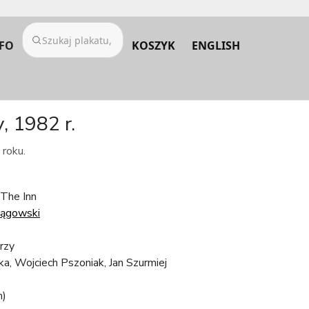
FO
KOSZYK
ENGLISH
, 1982 r.
 roku.
 The Inn
Pągowski
rzy
ka, Wojciech Pszoniak, Jan Szurmiej
m)