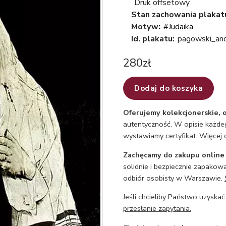
Druk offsetowy
Stan zachowania plakat
Motyw:
#Judaika
Id. plakatu:
pagowski_and
280
zł
Dodaj do koszyka
Oferujemy kolekcjonerskie, o
autentyczność. W opisie każdeg
wystawiamy certyfikat.
Więcej 
Zachęcamy do zakupu online
solidnie i bezpiecznie zapakowa
odbiór osobisty w Warszawie.
Jeśli chcieliby Państwo uzyskać
przesłanie zapytania.