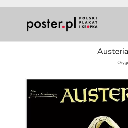
Austeria
Orygi