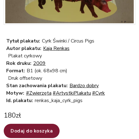
Tytuł plakatu:
Cyrk Świnki / Circus Pigs
Autor plakatu:
Kaja Renkas
Plakat cyrkowy
Rok druku:
2009
Format:
B1 (ok. 68x98 cm)
Druk offsetowy
Stan zachowania plakatu:
Bardzo dobry
Motyw:
#Zwierzęta
#ArtystkiPlakatu
#Cyrk
Id. plakatu:
renkas_kaja_cyrk_pigs
180
zł
Dodaj do koszyka