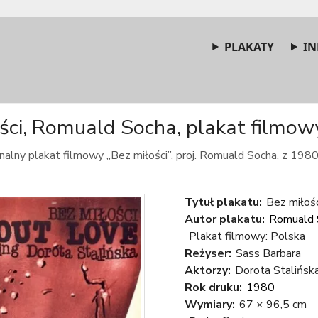
PLAKATY
IN
ści, Romuald Socha, plakat filmowy
nalny plakat filmowy „Bez miłości”, proj. Romuald Socha, z 1980
Tytuł plakatu:
Bez miłoś
Autor plakatu:
Romuald 
Plakat filmowy: Polska
Reżyser:
Sass Barbara
Aktorzy:
Dorota Stalińsk
Rok druku:
1980
Wymiary:
67 × 96,5 cm