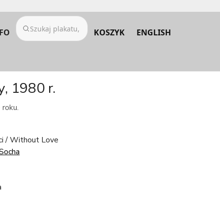
FO
KOSZYK
ENGLISH
, 1980 r.
 roku.
ci / Without Love
Socha
a