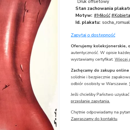
Druk offsetowy
Stan zachowania plakat
Motyw:
#Miłość
#Kobiet
Id. plakatu:
socha_romual
Zapytaj o dostępność
Oferujemy kolekcjonerskie, o
autentyczność. W opisie każdeg
wystawiamy certyfikat.
Więcej 
Zachęcamy do zakupu online
solidnie i bezpiecznie zapakowa
odbiór osobisty w Warszawie.
Jeśli chcieliby Państwo uzyskać
przesłanie zapytania.
Chętnie odpowiadamy na pytani
Zapraszamy do kontaktu
.