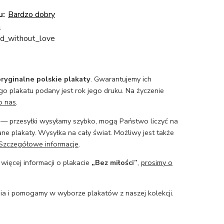
u:
Bardzo dobry
a
d_without_love
ryginalne polskie plakaty
. Gwarantujemy ich
o plakatu podany jest rok jego druku. Na życzenie
o nas
.
— przesyłki wysyłamy szybko, mogą Państwo liczyć na
ne plakaty. Wysyłka na cały świat. Możliwy jest także
Szczegółowe informacje
.
 więcej informacji o plakacie
„Bez miłości”
,
prosimy o
a i pomogamy w wyborze plakatów z naszej kolekcji.