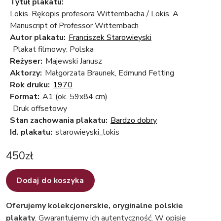
Tytuł plakatu:
Lokis. Rękopis profesora Wittembacha / Lokis. A
Manuscript of Professor Wittembach
Autor plakatu:
Franciszek Starowieyski
Plakat filmowy: Polska
Reżyser:
Majewski Janusz
Aktorzy:
Małgorzata Braunek, Edmund Fetting
Rok druku:
1970
Format:
A1 (ok. 59x84 cm)
Druk offsetowy
Stan zachowania plakatu:
Bardzo dobry
Id. plakatu:
starowieyski_lokis
450
zł
Dodaj do koszyka
Oferujemy kolekcjonerskie, oryginalne polskie
plakaty
. Gwarantujemy ich autentyczność. W opisie