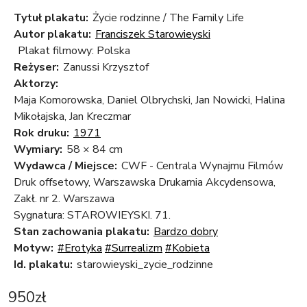
Tytuł plakatu:
Życie rodzinne / The Family Life
Autor plakatu:
Franciszek Starowieyski
Plakat filmowy: Polska
Reżyser:
Zanussi Krzysztof
Aktorzy:
Maja Komorowska, Daniel Olbrychski, Jan Nowicki, Halina
Mikołajska, Jan Kreczmar
Rok druku:
1971
Wymiary:
58 × 84 cm
Wydawca / Miejsce:
CWF - Centrala Wynajmu Filmów
Druk offsetowy, Warszawska Drukarnia Akcydensowa,
Zakł. nr 2. Warszawa
Sygnatura: STAROWIEYSKI. 71.
Stan zachowania plakatu:
Bardzo dobry
Motyw:
#Erotyka
#Surrealizm
#Kobieta
Id. plakatu:
starowieyski_zycie_rodzinne
950
zł