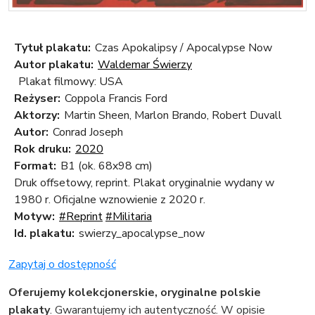
Tytuł plakatu:
Czas Apokalipsy / Apocalypse Now
Autor plakatu:
Waldemar Świerzy
Plakat filmowy: USA
Reżyser:
Coppola Francis Ford
Aktorzy:
Martin Sheen, Marlon Brando, Robert Duvall
Autor:
Conrad Joseph
Rok druku:
2020
Format:
B1 (ok. 68x98 cm)
Druk offsetowy, reprint. Plakat oryginalnie wydany w
1980 r. Oficjalne wznowienie z 2020 r.
Motyw:
#Reprint
#Militaria
Id. plakatu:
swierzy_apocalypse_now
Zapytaj o dostępność
Oferujemy kolekcjonerskie, oryginalne polskie
plakaty
. Gwarantujemy ich autentyczność. W opisie