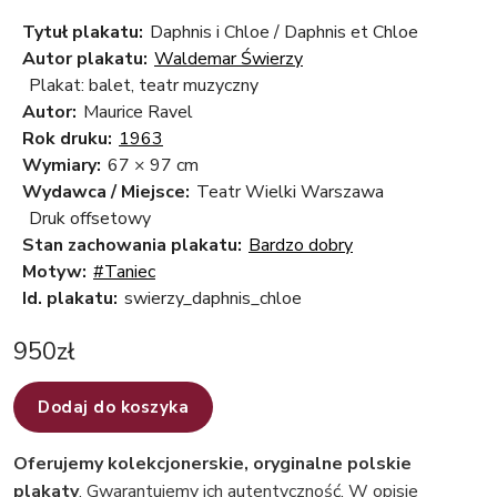
Tytuł plakatu:
Daphnis i Chloe / Daphnis et Chloe
Autor plakatu:
Waldemar Świerzy
Plakat: balet, teatr muzyczny
Autor:
Maurice Ravel
Rok druku:
1963
Wymiary:
67 × 97 cm
Wydawca / Miejsce:
Teatr Wielki Warszawa
Druk offsetowy
Stan zachowania plakatu:
Bardzo dobry
Motyw:
#Taniec
Id. plakatu:
swierzy_daphnis_chloe
950
zł
Dodaj do koszyka
Oferujemy kolekcjonerskie, oryginalne polskie
plakaty
. Gwarantujemy ich autentyczność. W opisie