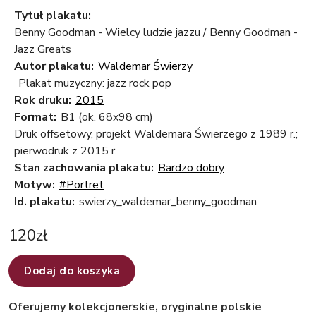
Tytuł plakatu:
Benny Goodman - Wielcy ludzie jazzu / Benny Goodman -
Jazz Greats
Autor plakatu:
Waldemar Świerzy
Plakat muzyczny: jazz rock pop
Rok druku:
2015
Format:
B1 (ok. 68x98 cm)
Druk offsetowy, projekt Waldemara Świerzego z 1989 r.;
pierwodruk z 2015 r.
Stan zachowania plakatu:
Bardzo dobry
Motyw:
#Portret
Id. plakatu:
swierzy_waldemar_benny_goodman
120
zł
Dodaj do koszyka
Oferujemy kolekcjonerskie, oryginalne polskie