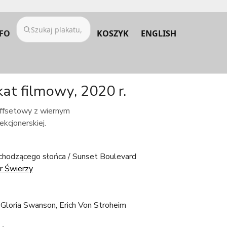
FO
KOSZYK
ENGLISH
at filmowy, 2020 r.
 offsetowy z wiernym
kcjonerskiej.
chodzącego słońca / Sunset Boulevard
 Świerzy
 Gloria Swanson, Erich Von Stroheim