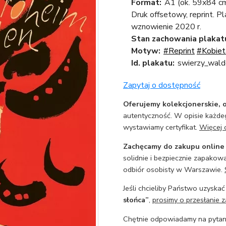
Format:
A1 (ok. 59x84 c
Druk offsetowy, reprint. P
wznowienie 2020 r.
Stan zachowania plakat
Motyw:
#Reprint
#Kobiet
Id. plakatu:
swierzy_wald
Zapytaj o dostępność
Oferujemy kolekcjonerskie, o
autentyczność. W opisie każdeg
wystawiamy certyfikat.
Więcej 
Zachęcamy do zakupu online
solidnie i bezpiecznie zapakowa
odbiór osobisty w Warszawie.
Jeśli chcieliby Państwo uzyskać
słońca”
,
prosimy o przesłanie z
Chętnie odpowiadamy na pytani