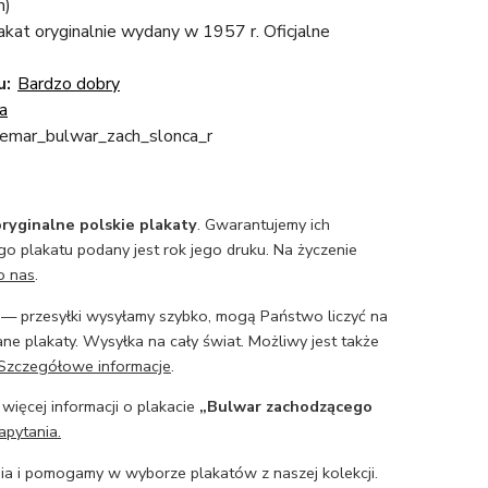
m)
lakat oryginalnie wydany w 1957 r. Oficjalne
u:
Bardzo dobry
a
emar_bulwar_zach_slonca_r
ryginalne polskie plakaty
. Gwarantujemy ich
o plakatu podany jest rok jego druku. Na życzenie
o nas
.
— przesyłki wysyłamy szybko, mogą Państwo liczyć na
ne plakaty. Wysyłka na cały świat. Możliwy jest także
Szczegółowe informacje
.
 więcej informacji o plakacie
„Bulwar zachodzącego
apytania.
a i pomogamy w wyborze plakatów z naszej kolekcji.