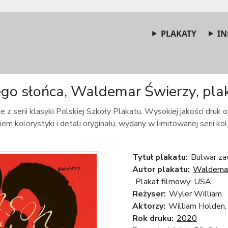
PLAKATY
IN
o słońca, Waldemar Świerzy, plak
e z serii klasyki Polskiej Szkoły Plakatu. Wysokiej jakości druk
m kolorystyki i detali oryginału, wydany w limitowanej serii kole
Tytuł plakatu:
Bulwar za
Autor plakatu:
Waldemar
Plakat filmowy: USA
Reżyser:
Wyler William
Aktorzy:
William Holden,
Rok druku:
2020