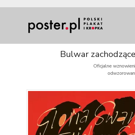
Bulwar zachodząceg
Oficjalne wznowieni
odwzorowanie