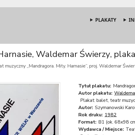
PLAKATY
IN
Harnasie, Waldemar Świerzy, plaka
at muzyczny „Mandragora. Mity. Harnasie”, proj. Waldemar Świer
Tytuł plakatu:
Mandragora
Autor plakatu:
Waldemar
Plakat: balet, teatr muzy
Autor:
Szymanowski Karo
Rok druku:
1982
Format:
B1 (ok. 68x98 c
Wydawca / Miejsce:
Tea