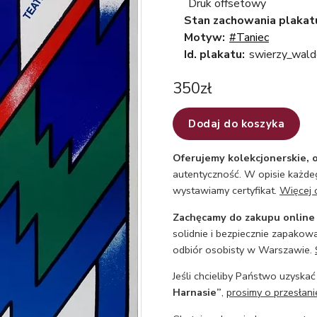
Druk offsetowy
Stan zachowania plakat
Motyw:
#Taniec
Id. plakatu:
swierzy_wald
350
zł
Dodaj do koszyka
Oferujemy kolekcjonerskie, o
autentyczność. W opisie każdeg
wystawiamy certyfikat.
Więcej 
Zachęcamy do zakupu online
solidnie i bezpiecznie zapakowa
odbiór osobisty w Warszawie.
Jeśli chcieliby Państwo uzyskać
Harnasie”
,
prosimy o przesłani