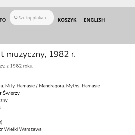
FO
KOSZYK
ENGLISH
t muzyczny, 1982 r.
zy, z 1982 roku.
. Mity. Harnasie / Mandragora. Myths. Harnasie
 Świerzy
czny
l
m)
tr Wielki Warszawa