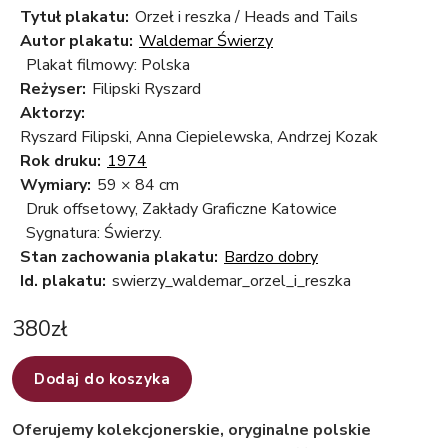
Tytuł plakatu:
Orzeł i reszka / Heads and Tails
Autor plakatu:
Waldemar Świerzy
Plakat filmowy: Polska
Reżyser:
Filipski Ryszard
Aktorzy:
Ryszard Filipski, Anna Ciepielewska, Andrzej Kozak
Rok druku:
1974
Wymiary:
59 × 84 cm
Druk offsetowy, Zakłady Graficzne Katowice
Sygnatura: Świerzy.
Stan zachowania plakatu:
Bardzo dobry
Id. plakatu:
swierzy_waldemar_orzel_i_reszka
380
zł
Dodaj do koszyka
Oferujemy kolekcjonerskie, oryginalne polskie