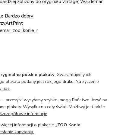
jbardziej zbliżony do oryginału vintage; Waldemar
u:
Bardzo dobry
zyArtPrint
emar_zoo_konie_r
ryginalne polskie plakaty
. Gwarantujemy ich
o plakatu podany jest rok jego druku. Na życzenie
o nas
.
— przesyłki wysyłamy szybko, mogą Państwo liczyć na
ne plakaty. Wysyłka na cały świat. Możliwy jest także
Szczegółowe informacje
.
 więcej informacji o plakacie
„ZOO Konie
esłanie zapytania.