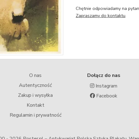
Chętnie odpowiadamy na pytani
Zapraszamy do kontaktu
.
O nas
Dołącz do nas
Autentyczność
Instagram
Zakup i wysyłka
Facebook
Kontakt
Regulamin i prywatność
00 -
2026 Poster.pl – Antykwariat Polska Sztuka Plakatu, Wa