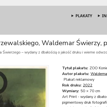
PLAKATY
IN
zewalskiego, Waldemar Świerzy, pl
 Świerzego – wydany z dbałością o jakość druku i wierne odwzo
Tytuł plakatu:
ZOO Konie
Autor plakatu:
Waldemar
Plakat reklamowy
Rok druku:
2022
Wymiary:
50 × 70 cm
Art Print - wydany z dbało
pigmentowy druk fotograf