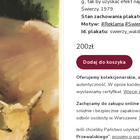
g., tak by uzyskać efekt na
Świerzy, 1979.
Stan zachowania plakat
Motyw:
#Reklama
#Swier
Id. plakatu:
swierzy_wald
200
zł
Dodaj do koszyka
Oferujemy kolekcjonerskie, o
autentyczność. W opisie każdeg
wystawiamy certyfikat.
Więcej 
Zachęcamy do zakupu online
solidnie i bezpiecznie zapakowa
odbiór osobisty w Warszawie.
Jeśli chcieliby Państwo uzyskać
Przewalskiego”
,
prosimy o prz