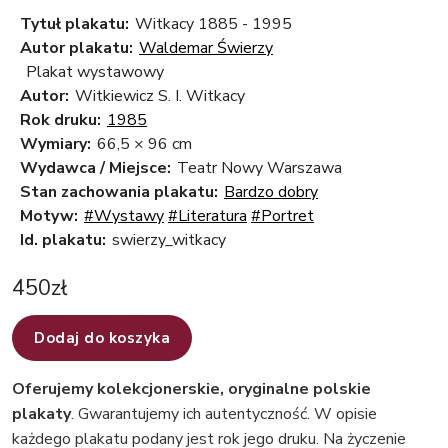
Tytuł plakatu:
Witkacy 1885 - 1995
Autor plakatu:
Waldemar Świerzy
Plakat wystawowy
Autor:
Witkiewicz S. I. Witkacy
Rok druku:
1985
Wymiary:
66,5 × 96 cm
Wydawca / Miejsce:
Teatr Nowy Warszawa
Stan zachowania plakatu:
Bardzo dobry
Motyw:
#Wystawy
#Literatura
#Portret
Id. plakatu:
swierzy_witkacy
450
zł
Dodaj do koszyka
Oferujemy kolekcjonerskie, oryginalne polskie
plakaty
. Gwarantujemy ich autentyczność. W opisie
każdego plakatu podany jest rok jego druku. Na życzenie