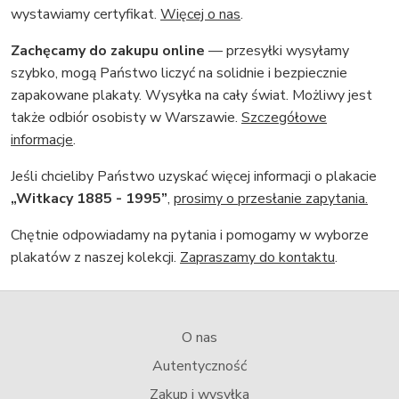
wystawiamy certyfikat.
Więcej o nas
.
Zachęcamy do zakupu online
— przesyłki wysyłamy
szybko, mogą Państwo liczyć na solidnie i bezpiecznie
zapakowane plakaty. Wysyłka na cały świat. Możliwy jest
także odbiór osobisty w Warszawie.
Szczegółowe
informacje
.
Jeśli chcieliby Państwo uzyskać więcej informacji o plakacie
„Witkacy 1885 - 1995”
,
prosimy o przesłanie zapytania.
Chętnie odpowiadamy na pytania i pomogamy w wyborze
plakatów z naszej kolekcji.
Zapraszamy do kontaktu
.
O nas
Autentyczność
Zakup i wysyłka