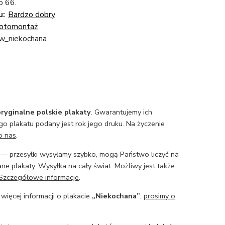
o 66.
u:
Bardzo dobry
otomontaż
w_niekochana
ryginalne polskie plakaty
. Gwarantujemy ich
o plakatu podany jest rok jego druku. Na życzenie
o nas
.
— przesyłki wysyłamy szybko, mogą Państwo liczyć na
ne plakaty. Wysyłka na cały świat. Możliwy jest także
Szczegółowe informacje
.
 więcej informacji o plakacie
„Niekochana”
,
prosimy o