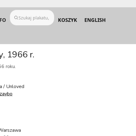
FO
KOSZYK
ENGLISH
, 1966 r.
66 roku.
a / Unloved
zaybo
 Warszawa