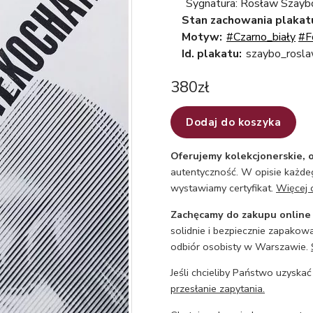
Sygnatura: Rosław Szayb
Stan zachowania plakat
Motyw:
#Czarno_biały
#F
Id. plakatu:
szaybo_rosla
380
zł
Dodaj do koszyka
Oferujemy kolekcjonerskie, o
autentyczność. W opisie każdeg
wystawiamy certyfikat.
Więcej 
Zachęcamy do zakupu online
solidnie i bezpiecznie zapakowa
odbiór osobisty w Warszawie.
Jeśli chcieliby Państwo uzyskać
przesłanie zapytania.