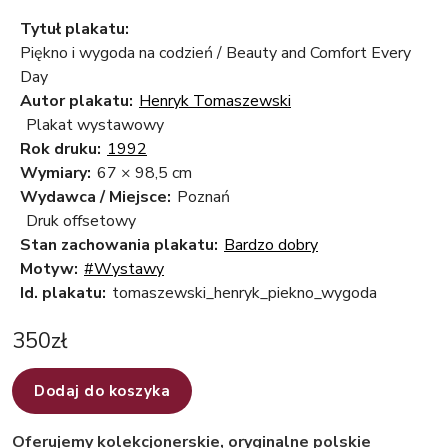
Tytuł plakatu:
Piękno i wygoda na codzień / Beauty and Comfort Every
Day
Autor plakatu:
Henryk Tomaszewski
Plakat wystawowy
Rok druku:
1992
Wymiary:
67 × 98,5 cm
Wydawca / Miejsce:
Poznań
Druk offsetowy
Stan zachowania plakatu:
Bardzo dobry
Motyw:
#Wystawy
Id. plakatu:
tomaszewski_henryk_piekno_wygoda
350
zł
Dodaj do koszyka
Oferujemy kolekcjonerskie, oryginalne polskie