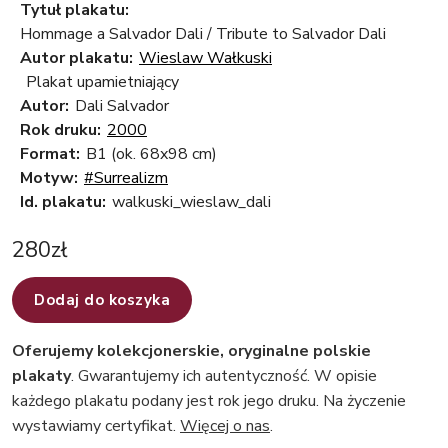
Tytuł plakatu:
Hommage a Salvador Dali / Tribute to Salvador Dali
Autor plakatu:
Wieslaw Wałkuski
Plakat upamietniający
Autor:
Dali Salvador
Rok druku:
2000
Format:
B1 (ok. 68x98 cm)
Motyw:
#Surrealizm
Id. plakatu:
walkuski_wieslaw_dali
280
zł
Dodaj do koszyka
Oferujemy kolekcjonerskie, oryginalne polskie
plakaty
. Gwarantujemy ich autentyczność. W opisie
każdego plakatu podany jest rok jego druku. Na życzenie
wystawiamy certyfikat.
Więcej o nas
.