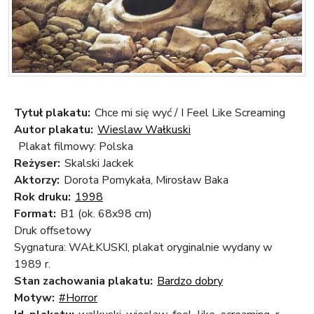
Tytuł plakatu:
Chce mi się wyć / I Feel Like Screaming
Autor plakatu:
Wieslaw Wałkuski
Plakat filmowy: Polska
Reżyser:
Skalski Jackek
Aktorzy:
Dorota Pomykała, Mirosław Baka
Rok druku:
1998
Format:
B1 (ok. 68x98 cm)
Druk offsetowy
Sygnatura: WAŁKUSKI, plakat oryginalnie wydany w
1989 r.
Stan zachowania plakatu:
Bardzo dobry
Motyw:
#Horror