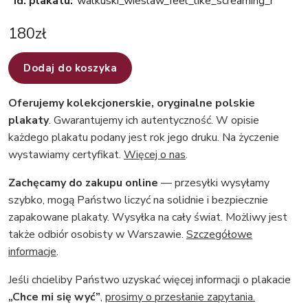
Id. plakatu:
walkuski_wieslaw_feel_like_screaming_r
180
zł
Dodaj do koszyka
Oferujemy kolekcjonerskie, oryginalne polskie
plakaty
. Gwarantujemy ich autentyczność. W opisie
każdego plakatu podany jest rok jego druku. Na życzenie
wystawiamy certyfikat.
Więcej o nas
.
Zachęcamy do zakupu online
— przesyłki wysyłamy
szybko, mogą Państwo liczyć na solidnie i bezpiecznie
zapakowane plakaty. Wysyłka na cały świat. Możliwy jest
także odbiór osobisty w Warszawie.
Szczegółowe
informacje
.
Jeśli chcieliby Państwo uzyskać więcej informacji o plakacie
„Chce mi się wyć”
,
prosimy o przesłanie zapytania.