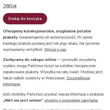
280
zł
Dodaj do koszyka
Oferujemy kolekcjonerskie, oryginalne polskie
plakaty
. Gwarantujemy ich autentyczność. W opisie
każdego plakatu podany jest rok jego druku. Na życzenie
wystawiamy certyfikat.
Więcej o nas
.
Zachęcamy do zakupu online
— przesyłki wysyłamy
szybko, mogą Państwo liczyć na solidnie i bezpiecznie
zapakowane plakaty. Wysyłka na cały świat. Możliwy jest
także odbiór osobisty w Warszawie.
Szczegółowe
informacje
.
Jeśli chcieliby Państwo uzyskać więcej informacji o plakacie
„Nikt nie jest winien”
,
prosimy o przesłanie zapytania.