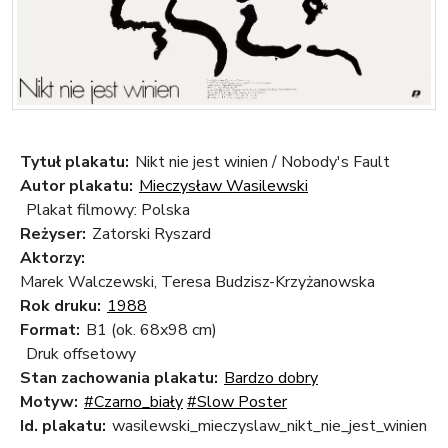
Tytuł plakatu:
Nikt nie jest winien / Nobody's Fault
Autor plakatu:
Mieczysław Wasilewski
Plakat filmowy: Polska
Reżyser:
Zatorski Ryszard
Aktorzy:
Marek Walczewski, Teresa Budzisz-Krzyżanowska
Rok druku:
1988
Format:
B1 (ok. 68x98 cm)
Druk offsetowy
Stan zachowania plakatu:
Bardzo dobry
Motyw:
#Czarno_biały
#Slow Poster
Id. plakatu:
wasilewski_mieczyslaw_nikt_nie_jest_winien