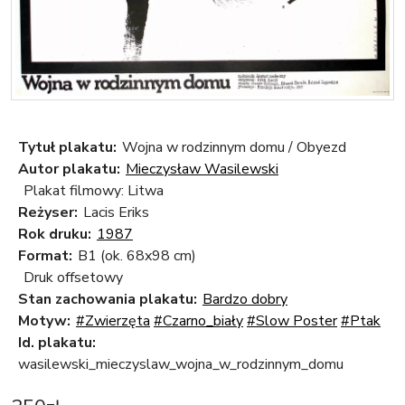
Tytuł plakatu:
Wojna w rodzinnym domu / Obyezd
Autor plakatu:
Mieczysław Wasilewski
Plakat filmowy: Litwa
Reżyser:
Lacis Eriks
Rok druku:
1987
Format:
B1 (ok. 68x98 cm)
Druk offsetowy
Stan zachowania plakatu:
Bardzo dobry
Motyw:
#Zwierzęta
#Czarno_biały
#Slow Poster
#Ptak
Id. plakatu:
wasilewski_mieczyslaw_wojna_w_rodzinnym_domu