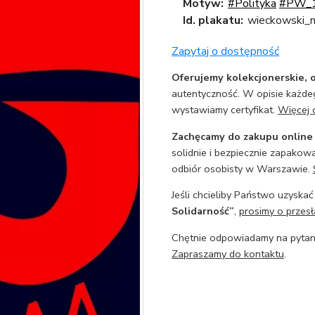
Motyw:
#Polityka
#PW_
Id. plakatu:
wieckowski_
Zapytaj o dostępność
Oferujemy kolekcjonerskie, o
autentyczność. W opisie każdeg
wystawiamy certyfikat.
Więcej 
Zachęcamy do zakupu online
solidnie i bezpiecznie zapakowa
odbiór osobisty w Warszawie.
Jeśli chcieliby Państwo uzyskać
Solidarność”
,
prosimy o przesł
Chętnie odpowiadamy na pytani
Zapraszamy do kontaktu
.