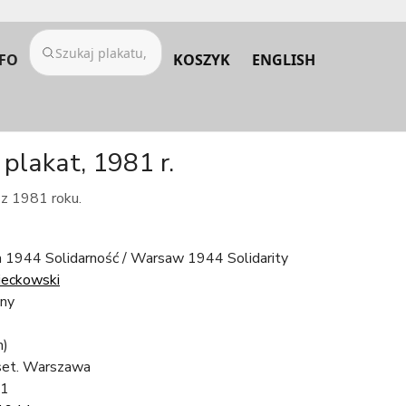
FO
KOSZYK
ENGLISH
plakat, 1981 r.
 z 1981 roku.
1944 Solidarność / Warsaw 1944 Solidarity
ieckowski
zny
m)
fset. Warszawa
81