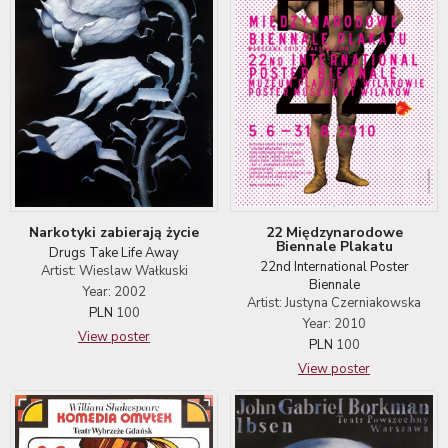
22 Międzynarodowe
Narkotyki zabierają życie
Biennale Plakatu
Drugs Take Life Away
22nd International Poster
Artist: Wieslaw Wałkuski
Biennale
Year: 2002
Artist: Justyna Czerniakowska
PLN
100
Year: 2010
View poster
PLN
100
View poster